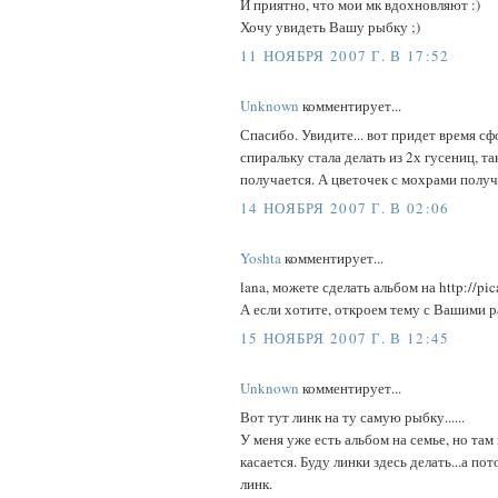
И приятно, что мои мк вдохновляют :)
Хочу увидеть Вашу рыбку ;)
11 НОЯБРЯ 2007 Г. В 17:52
Unknown
комментирует...
Спасибо. Увидите... вот придет время сф
спиральку стала делать из 2х гусениц, та
получается. А цветочек с мохрами получ
14 НОЯБРЯ 2007 Г. В 02:06
Yoshta
комментирует...
lana, можете сделать альбом на http://pic
А если хотите, откроем тему с Вашими р
15 НОЯБРЯ 2007 Г. В 12:45
Unknown
комментирует...
Вот тут линк на ту самую рыбку......
У меня уже есть альбом на семье, но там
касается. Буду линки здесь делать...а по
линк.