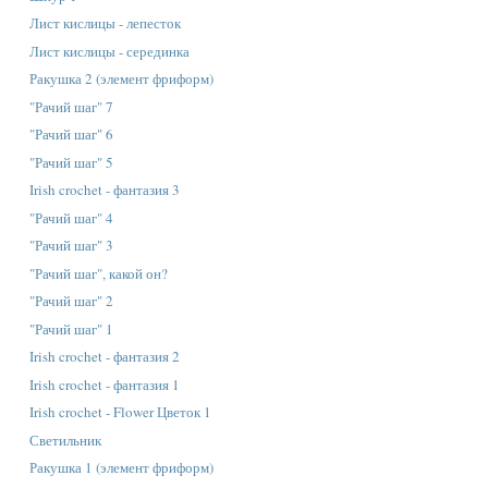
Лист кислицы - лепесток
Лист кислицы - серединка
Ракушка 2 (элемент фриформ)
"Рачий шаг" 7
"Рачий шаг" 6
"Рачий шаг" 5
Irish crochet - фантазия 3
"Рачий шаг" 4
"Рачий шаг" 3
"Рачий шаг", какой он?
"Рачий шаг" 2
"Рачий шаг" 1
Irish crochet - фантазия 2
Irish crochet - фантазия 1
Irish crochet - Flower Цветок 1
Светильник
Ракушка 1 (элемент фриформ)