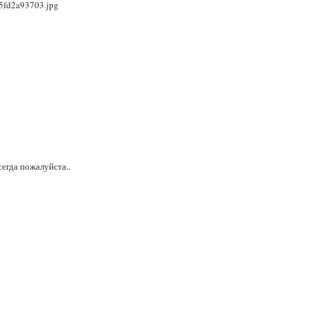
05fd2a93703.jpg
всегда пожалуйста..