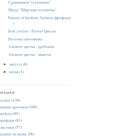
Сравниваем "гусенички"
Шнур "Широкая гусеничка"
Pattern of freeform Элемент фриформ
1
Irish crochet - Flower Цветок
Веточка шиповника
Элемент цветка - гребешок
Элемент цветка - завиток
августа
(8)
►
июня
(1)
►
ЯРЛЫКИ
crochet
(139)
вязание крючком
(109)
freeform
(95)
фриформ
(83)
хвастики
(57)
вязание на вилке
(56)