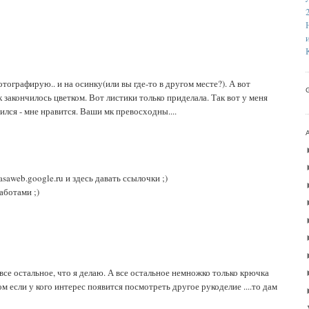
отографирую.. и на осинку(или вы где-то в другом месте?). А вот
к закончилось цветком. Вот листики только приделала. Так вот у меня
ился - мне нравится. Ваши мк превосходны....
asaweb.google.ru и здесь давать ссылочки ;)
аботами ;)
 все остальное, что я делаю. А все остальное немножко только крючка
том если у кого интерес появится посмотреть другое рукоделие ....то дам