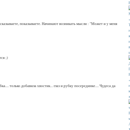
ссказываете, показываете. Начинают возникать мысли : "Может и у меня
ся ;)
ыбка.... только добавила хвостик... глаз и рубку посерединке.... Чудеса да