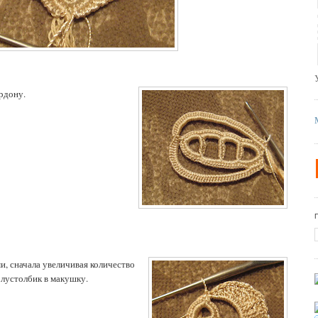
рдону.
и, сначала увеличивая количество
олустолбик в макушку.