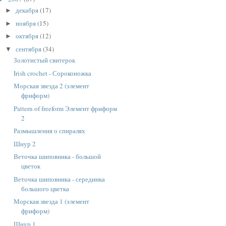
декабря
(17)
►
ноября
(15)
►
октября
(12)
►
сентября
(34)
▼
Золотистый свитерок
Irish crochet - Сороконожка
Морская звезда 2 (элемент
фриформ)
Pattern of freeform Элемент фриформ
2
Размышления о спиралях
Шнур 2
Веточка шиповника - большой
цветок
Веточка шиповника - серединка
большого цветка
Морская звезда 1 (элемент
фриформ)
Шнур 1