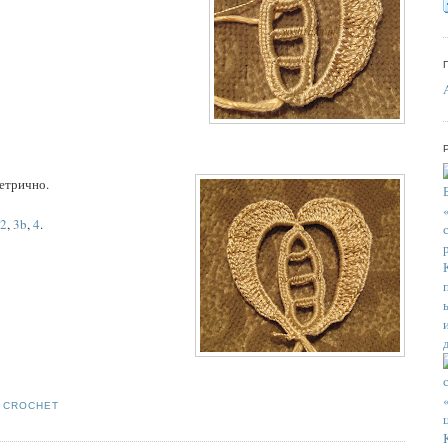
етрично.
2
,
3b
,
4
.
H CROCHET