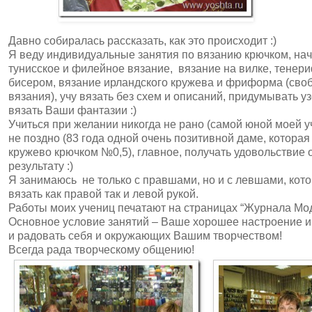
Давно собиралась рассказать, как это происходит :)
Я веду индивидуальные занятия по вязанию крючком, нач
тунисское и филейное вязание, вязание на вилке, тенери
бисером, вязание ирландского кружева и фриформа (своб
вязания), учу вязать без схем и описаний, придумывать у
вязать Ваши фантазии :)
Учиться при желании никогда не рано (самой юной моей уче
не поздно (83 года одной очень позитивной даме, котора
кружево крючком №0,5), главное, получать удовольствие 
результату :)
Я занимаюсь не только с правшами, но и с левшами, кот
вязать как правой так и левой рукой.
Работы моих учениц печатают на страницах “Журнала Мо
Основное условие занятий – Ваше хорошее настроение и
и радовать себя и окружающих Вашим творчеством!
Всегда рада творческому общению!