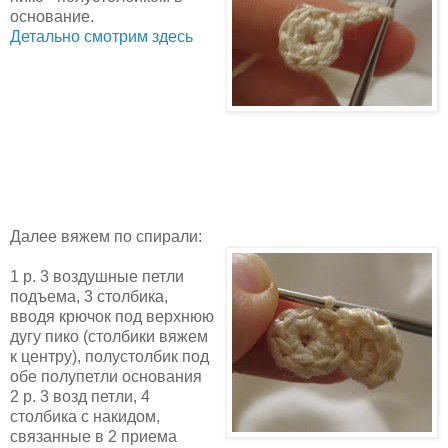
основание.
Детально смотрим здесь
Далее вяжем по спирали:
1 р. 3 воздушные петли
подъема, 3 столбика,
вводя крючок под верхнюю
дугу пико (столбики вяжем
к центру), полустолбик под
обе полупетли основания
2 р. 3 возд петли, 4
столбика с накидом,
связанные в 2 приема