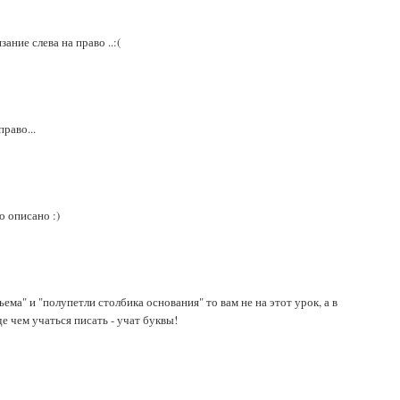
зание слева на право ..:(
раво...
о описано :)
ъема" и "полупетли столбика основания" то вам не на этот урок, а в
де чем учаться писать - учат буквы!