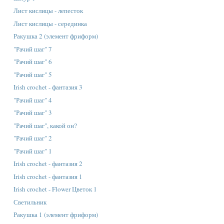
Лист кислицы - лепесток
Лист кислицы - серединка
Ракушка 2 (элемент фриформ)
"Рачий шаг" 7
"Рачий шаг" 6
"Рачий шаг" 5
Irish crochet - фантазия 3
"Рачий шаг" 4
"Рачий шаг" 3
"Рачий шаг", какой он?
"Рачий шаг" 2
"Рачий шаг" 1
Irish crochet - фантазия 2
Irish crochet - фантазия 1
Irish crochet - Flower Цветок 1
Светильник
Ракушка 1 (элемент фриформ)