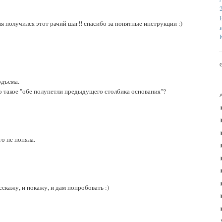
еня получился этот рачий шаг!! спасибо за понятные инструкции :)
одъема.
что такое "обе полупетли предыдущего столбика основания"?
о не поняла.
сскажу, и покажу, и дам попробовать :)