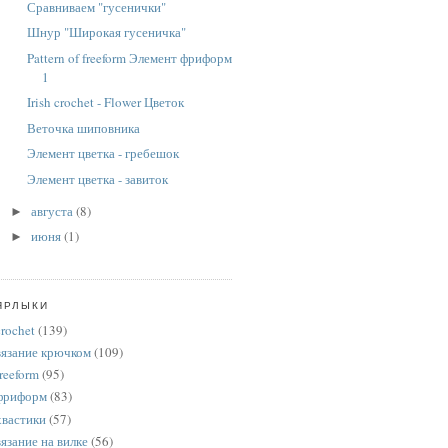
Сравниваем "гусенички"
Шнур "Широкая гусеничка"
Pattern of freeform Элемент фриформ
1
Irish crochet - Flower Цветок
Веточка шиповника
Элемент цветка - гребешок
Элемент цветка - завиток
августа
(8)
►
июня
(1)
►
ЯРЛЫКИ
crochet
(139)
вязание крючком
(109)
freeform
(95)
фриформ
(83)
хвастики
(57)
вязание на вилке
(56)