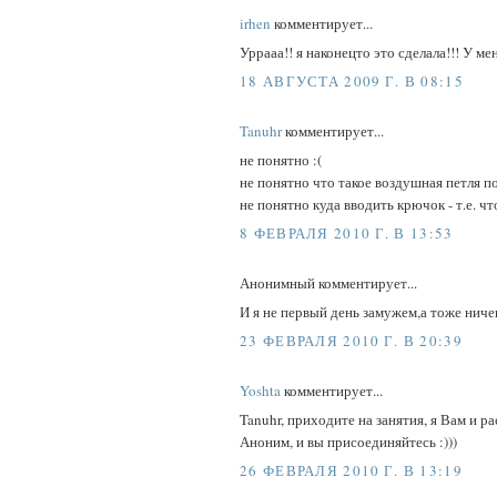
irhen
комментирует...
Уррааа!! я наконецто это сделала!!! У м
18 АВГУСТА 2009 Г. В 08:15
Tanuhr
комментирует...
не понятно :(
не понятно что такое воздушная петля п
не понятно куда вводить крючок - т.е. 
8 ФЕВРАЛЯ 2010 Г. В 13:53
Анонимный комментирует...
И я не первый день замужем,а тоже ничег
23 ФЕВРАЛЯ 2010 Г. В 20:39
Yoshta
комментирует...
Tanuhr, приходите на занятия, я Вам и ра
Аноним, и вы присоединяйтесь :)))
26 ФЕВРАЛЯ 2010 Г. В 13:19