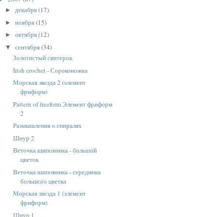
декабря
(17)
►
ноября
(15)
►
октября
(12)
►
сентября
(34)
▼
Золотистый свитерок
Irish crochet - Сороконожка
Морская звезда 2 (элемент
фриформ)
Pattern of freeform Элемент фриформ
2
Размышления о спиралях
Шнур 2
Веточка шиповника - большой
цветок
Веточка шиповника - серединка
большого цветка
Морская звезда 1 (элемент
фриформ)
Шнур 1