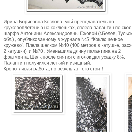
Ирина Борисовна Козлова, мой преподаватель по
кружевоплетению на коклюшках, сплела палантин по скол
шарфа Антонины Александровны Ежовой (г.Белёв, Тульс
обл.) , опубликованному в журнале №5 “Коклюшечное
кружево”. Плела шелком №40 (400 метров в катушке, расх
2 катушки) и №70 . Уменьшила длину палантина на 2
фрагмента. Шелк после снятия с иголок дал усадку 8%.
Палантин получился легкий и изящный.
Кропотливая работа, но результат того стоит!