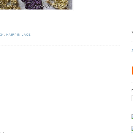
КИ
,
HAIRPIN LACE
 Г.