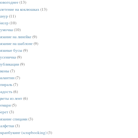
новогоднее
(13)
плетение на коклюшках
(13)
шнур
(11)
бисер
(10)
сумочка
(10)
вязание на линейке
(9)
вязание на шаблоне
(9)
вязаные бусы
(9)
гусеничка
(9)
публикации
(9)
иконы
(7)
палантин
(7)
спираль
(7)
радость
(6)
цветы из лент
(6)
темари
(5)
берет
(3)
вязание спицами
(3)
салфетки
(3)
скрапбукинг (scrapbooking)
(3)