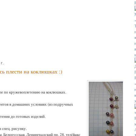
Г.
сь плести на коклюшках :)
ппе по кружевоплетению на коклюшках.
ентов в домашних условиях (из подручных
тения до готовых изделий.
 спец. рисунку.
. Белорусская. Ленинградский пр. 28. тел/факс