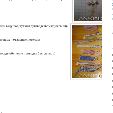
шлом году под чутким руководством кружевниц-
етешок и отвивные петельки
е, где обучение проводят бесплатно ;)
.