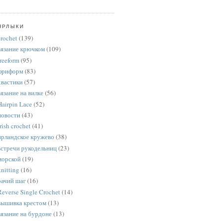
ЯРЛЫКИ
crochet
(139)
вязание крючком
(109)
freeform
(95)
фриформ
(83)
хвастики
(57)
вязание на вилке
(56)
Hairpin Lace
(52)
новости
(43)
rish crochet
(41)
ирландское кружево
(38)
встречи рукодельниц
(23)
морской
(19)
knitting
(16)
рачий шаг
(16)
Reverse Single Crochet
(14)
вышивка крестом
(13)
вязание на бурдоне
(13)