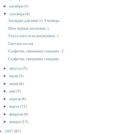
октября
(3)
►
сентября
(6)
▼
Закладки для книг от Ученицы
Мои первые насновки :)
Учусь плести на коклюшках :)
Светлая гостья
Салфетки, связанные спицами - 2
Салфетки, связанные спицами
августа
(5)
►
июля
(3)
►
июня
(6)
►
мая
(3)
►
апреля
(6)
►
марта
(11)
►
февраля
(9)
►
января
(13)
►
2007
(87)
►