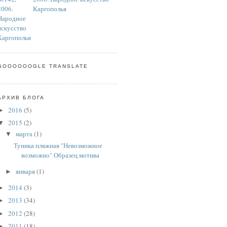
Каргополья
GOOOOOOGLE TRANSLATE
АРХИВ БЛОГА
2016
(5)
►
2015
(2)
▼
марта
(1)
▼
Туника пляжная "Невозможное
возможно" Образец мотива
января
(1)
►
2014
(3)
►
2013
(34)
►
2012
(28)
►
2011
(18)
►