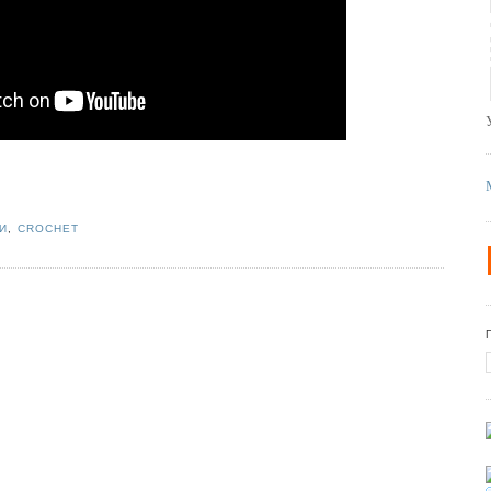
И
,
CROCHET