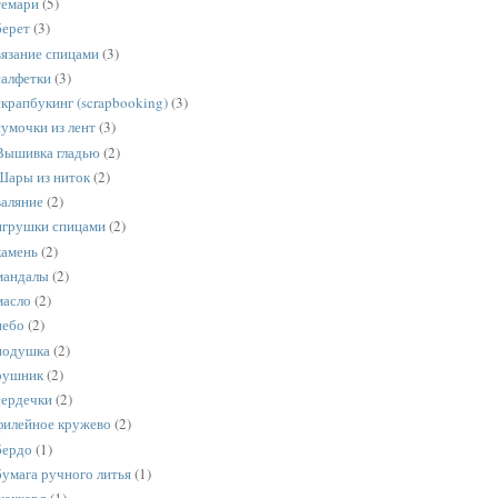
темари
(5)
берет
(3)
вязание спицами
(3)
салфетки
(3)
скрапбукинг (scrapbooking)
(3)
сумочки из лент
(3)
Вышивка гладью
(2)
Шары из ниток
(2)
валяние
(2)
игрушки спицами
(2)
камень
(2)
мандалы
(2)
масло
(2)
небо
(2)
подушка
(2)
рушник
(2)
сердечки
(2)
филейное кружево
(2)
бердо
(1)
бумага ручного литья
(1)