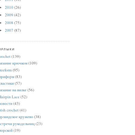
2010
(26)
►
2009
(42)
►
2008
(75)
►
2007
(87)
►
ЯРЛЫКИ
crochet
(139)
вязание крючком
(109)
freeform
(95)
фриформ
(83)
хвастики
(57)
вязание на вилке
(56)
Hairpin Lace
(52)
новости
(43)
rish crochet
(41)
ирландское кружево
(38)
встречи рукодельниц
(23)
морской
(19)