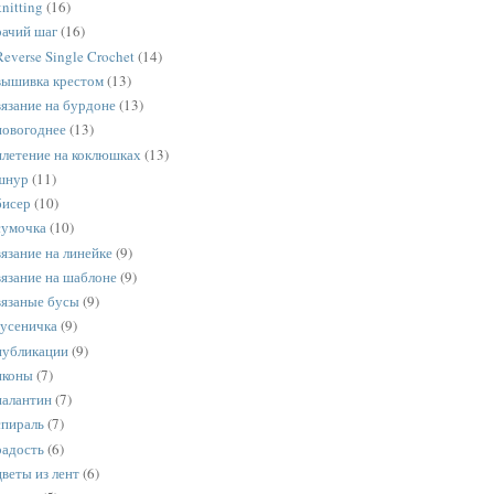
knitting
(16)
рачий шаг
(16)
Reverse Single Crochet
(14)
вышивка крестом
(13)
вязание на бурдоне
(13)
новогоднее
(13)
плетение на коклюшках
(13)
шнур
(11)
бисер
(10)
сумочка
(10)
вязание на линейке
(9)
вязание на шаблоне
(9)
вязаные бусы
(9)
гусеничка
(9)
публикации
(9)
иконы
(7)
палантин
(7)
спираль
(7)
радость
(6)
цветы из лент
(6)