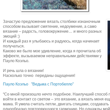
Зачастую предложение вязать столбики изнаночным
способом вызывает смятение, недоумение, а само
вязание – радость, головокружение… и много разных
эмоций :)
И каждый раз я улыбаюсь и радуюсь, когда начинает
получаться.
Каково же было мое удивление, когда я прочитала об
эффекте, вызываемом неправильными действиями у
Пауло Коэльо.
И речь шла о вязании!
Насколько точно переданы ощущения!
Пауло Коэльо
”Ведьма с Портобелло”
“Со мной произошло нечто подобное. Наилучший способ п
войти в контакт со светом – это вязание, а вязать меня е
мама. Я умела считать петли, двигать спицами, создавать
однообразно повторяющуюся гармонию. Но однажды мой