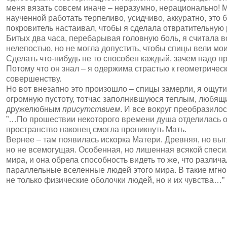
меня вязать совсем иначе – неразумно, нерационально! 
наученной работать терпеливо, усидчиво, аккуратно, это 
покровитель настаивал, чтобы я сделала отвратительную 
Битых два часа, перебарывая головную боль, я считала в
нелепостью, но не могла допустить, чтобы спицы вели мои 
Сделать что-нибудь не то способен каждый, зачем надо п
Потому что он знал – я одержима страстью к геометрическ
совершенству.
Но вот внезапно это произошло – спицы замерли, я ощути
огромную пустоту, тотчас заполнившуюся теплым, любящ
дружелюбным
присутствием
. И все вокруг преобразило
”…По прошествии некоторого времени душа отделилась от
пространство наконец смогла проникнуть Мать.
Вернее – там появилась искорка Матери. Древняя, но вы
но не всемогущая. Особенная, но лишенная всякой спеси
мира, и она обрела способность видеть то же, что различал
параллельные вселенные людей этого мира. В такие мгн
не только физические оболочки людей, но и их чувства…”