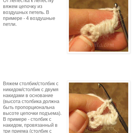
От лепестка к лепестку
вяжем цепочку из
воздушных петель. В
примере - 4 воздушные
петли.
Вяжем столбик/столбик с
никидом/столбик с двумя
накидами в основание
(высота столбика должна
быть пропорциональна
высоте цепочки подъема).
В примере - столбик с
накидом, провязанный в
три приема (столбик с