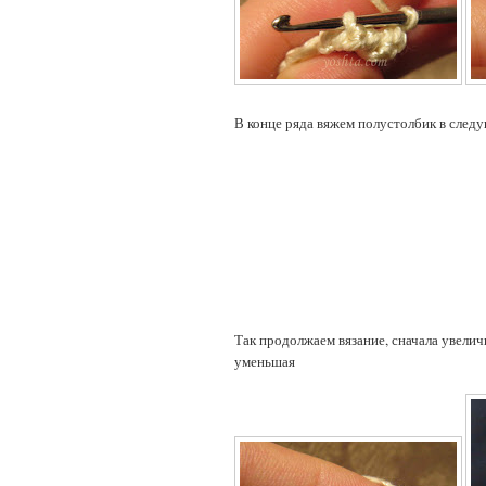
В конце ряда вяжем полустолбик в сле
Так продолжаем вязание, сначала увеличи
уменьшая