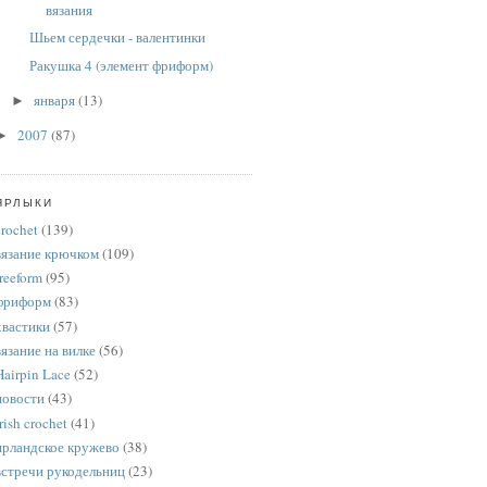
вязания
Шьем сердечки - валентинки
Ракушка 4 (элемент фриформ)
января
(13)
►
2007
(87)
►
ЯРЛЫКИ
crochet
(139)
вязание крючком
(109)
freeform
(95)
фриформ
(83)
хвастики
(57)
вязание на вилке
(56)
Hairpin Lace
(52)
новости
(43)
rish crochet
(41)
ирландское кружево
(38)
встречи рукодельниц
(23)