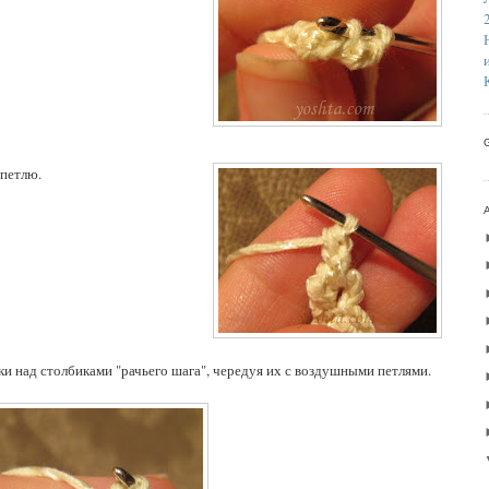
 петлю.
ки над столбиками "рачьего шага", чередуя их с воздушными петлями.