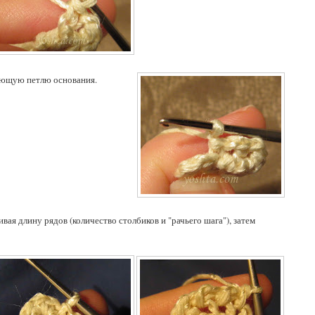
дующую петлю основания.
вая длину рядов (количество столбиков и "рачьего шага"), затем