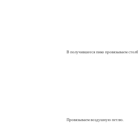
В получившееся пико провязываем столби
Провязываем воздушную петлю.