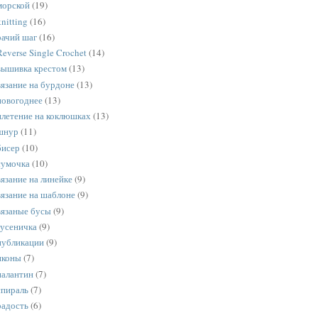
морской
(19)
knitting
(16)
рачий шаг
(16)
Reverse Single Crochet
(14)
вышивка крестом
(13)
вязание на бурдоне
(13)
новогоднее
(13)
плетение на коклюшках
(13)
шнур
(11)
бисер
(10)
сумочка
(10)
вязание на линейке
(9)
вязание на шаблоне
(9)
вязаные бусы
(9)
гусеничка
(9)
публикации
(9)
иконы
(7)
палантин
(7)
спираль
(7)
радость
(6)