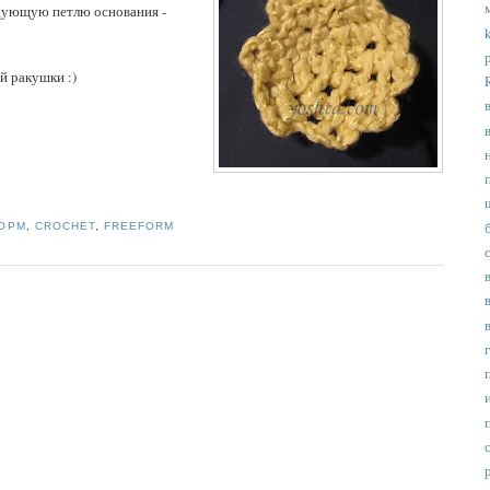
едующую петлю основания -
й ракушки :)
ОРМ
,
CROCHET
,
FREEFORM