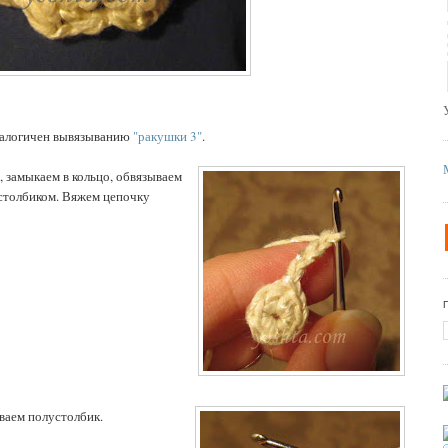
налогичен вывязыванию
"ракушки 3"
.
 замыкаем в кольцо, обвязываем
устолбиком. Вяжем цепочку
аем полустолбик.