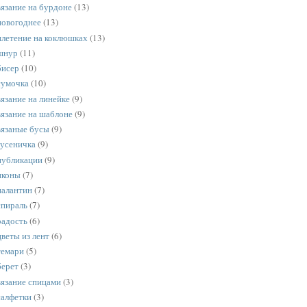
вязание на бурдоне
(13)
новогоднее
(13)
плетение на коклюшках
(13)
шнур
(11)
бисер
(10)
сумочка
(10)
вязание на линейке
(9)
вязание на шаблоне
(9)
вязаные бусы
(9)
гусеничка
(9)
публикации
(9)
иконы
(7)
палантин
(7)
спираль
(7)
радость
(6)
цветы из лент
(6)
темари
(5)
берет
(3)
вязание спицами
(3)
салфетки
(3)