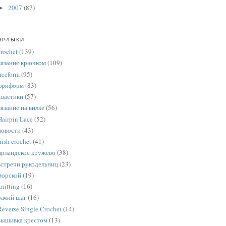
2007
(87)
►
ЯРЛЫКИ
crochet
(139)
вязание крючком
(109)
freeform
(95)
фриформ
(83)
хвастики
(57)
вязание на вилке
(56)
Hairpin Lace
(52)
новости
(43)
rish crochet
(41)
ирландское кружево
(38)
встречи рукодельниц
(23)
морской
(19)
knitting
(16)
рачий шаг
(16)
Reverse Single Crochet
(14)
вышивка крестом
(13)