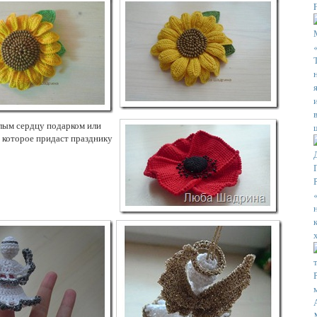
илым сердцу подарком или
 которое придаст празднику