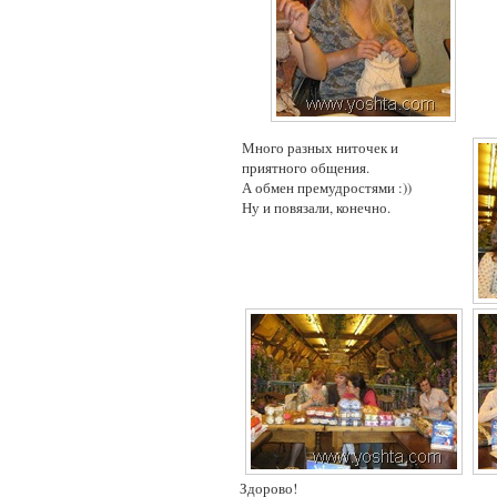
Много разных ниточек и
приятного общения.
А обмен премудростями :))
Ну и повязали, конечно.
Здорово!