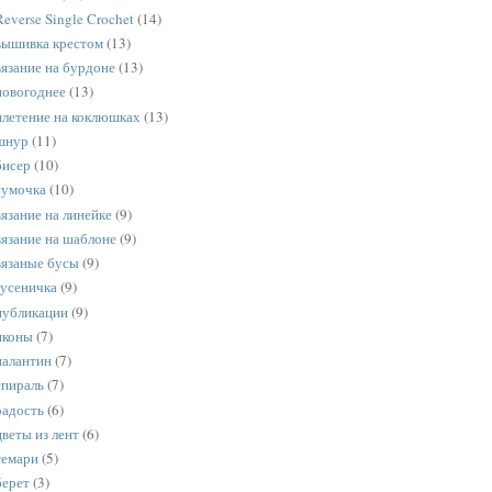
Reverse Single Crochet
(14)
вышивка крестом
(13)
вязание на бурдоне
(13)
новогоднее
(13)
плетение на коклюшках
(13)
шнур
(11)
бисер
(10)
сумочка
(10)
вязание на линейке
(9)
вязание на шаблоне
(9)
вязаные бусы
(9)
гусеничка
(9)
публикации
(9)
иконы
(7)
палантин
(7)
спираль
(7)
радость
(6)
цветы из лент
(6)
темари
(5)
берет
(3)