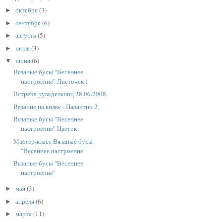
октября
(3)
►
сентября
(6)
►
августа
(5)
►
июля
(3)
►
июня
(6)
▼
Вязаные бусы "Весеннее
настроение" Листочек 1
Встреча рукодельниц 28.06.2008
Вязание на вилке - Палантин 2
Вязаные бусы "Весеннее
настроение" Цветок
Мастер-класс Вязаные бусы
"Весеннее настроение"
Вязаные бусы "Весеннее
настроение"
мая
(3)
►
апреля
(6)
►
марта
(11)
►