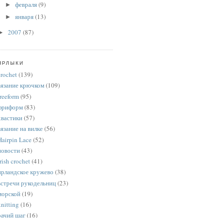
февраля
(9)
►
января
(13)
►
2007
(87)
►
ЯРЛЫКИ
crochet
(139)
вязание крючком
(109)
freeform
(95)
фриформ
(83)
хвастики
(57)
вязание на вилке
(56)
Hairpin Lace
(52)
новости
(43)
rish crochet
(41)
ирландское кружево
(38)
встречи рукодельниц
(23)
морской
(19)
knitting
(16)
рачий шаг
(16)