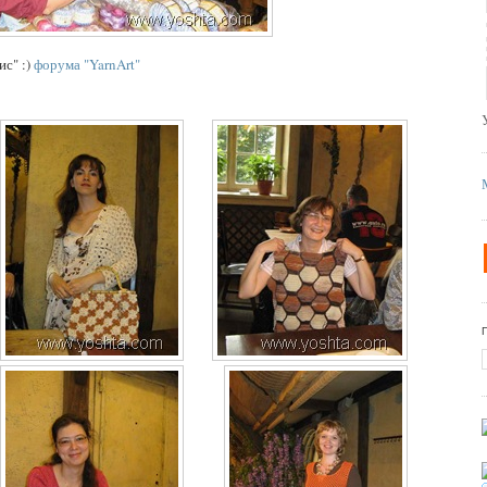
с" :)
форума "YarnArt"