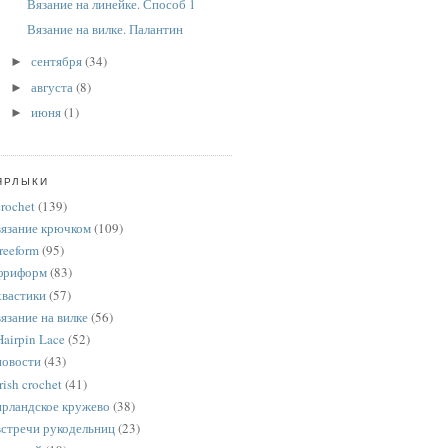
Вязание на линейке. Способ 1
Вязание на вилке. Палантин
сентября
(34)
►
августа
(8)
►
июня
(1)
►
ЯРЛЫКИ
crochet
(139)
вязание крючком
(109)
freeform
(95)
фриформ
(83)
хвастики
(57)
вязание на вилке
(56)
Hairpin Lace
(52)
новости
(43)
rish crochet
(41)
ирландское кружево
(38)
встречи рукодельниц
(23)