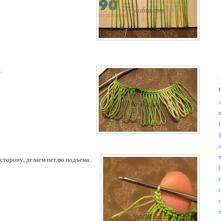
.
 сторону, делаем петлю подъема.
i