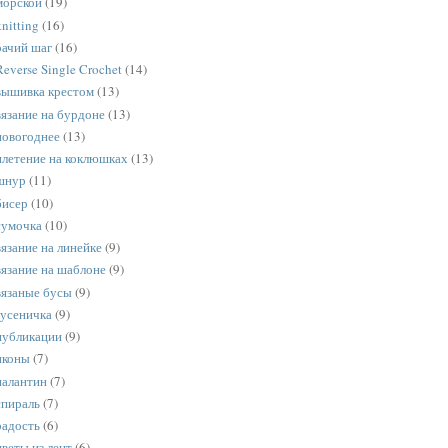
морской
(19)
knitting
(16)
рачий шаг
(16)
Reverse Single Crochet
(14)
вышивка крестом
(13)
вязание на бурдоне
(13)
новогоднее
(13)
плетение на коклюшках
(13)
шнур
(11)
бисер
(10)
сумочка
(10)
вязание на линейке
(9)
вязание на шаблоне
(9)
вязаные бусы
(9)
гусеничка
(9)
публикации
(9)
иконы
(7)
палантин
(7)
спираль
(7)
радость
(6)
цветы из лент
(6)